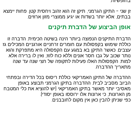
בחופשיות.
זן שני – התיקן הגרמני, תיקן זה הוא זהוב ויחסית קטן. פחות יימצא
בבתים, אלא יותר בשדות או יגיע ממוצרי מזון ארוזים.
אופן הביצוע של הדברת תיקנים
הדברת התיקנים הנפוצה ביותר הינה בשיטה הכימית. הדברה זו
כוללת שימוש בקפסולות עם חומרים זרחניים אורגניים המכילים גז
עצבים. כאשר התיקן בא במגע עם הקפסולה היא מתפרקת והוא
נותר שכוב על גבו חסר אונים וללא כוח לזוז, ואין לו ברירה אלא
למות. הקפסולות האלו פעילות לתקופה של חצי שנה עד שנה
מתאריך ההדברה.
ההדברה של התיקן האמריקאי כוללת ריסוס בכל הדירה ובפתחי
הביוב מסביב לבית. ההדברה בתיקן הגרמני תבוצע באופן
מאסיבי יותר מאשר בתיקן האמריקאי (יש להוציא את כלי המטבח
מן הארונות, כי ארונות אלו ירוססו באופן יסודי).
כפי שניתן להבין כאן אין מקום לחובבנים.