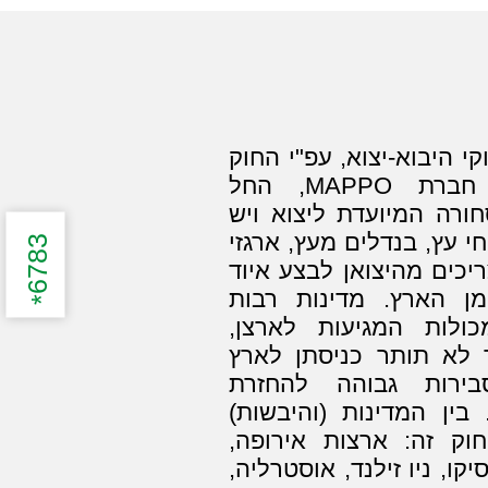
י היבוא-יצוא, עפ"י החוק
ת חברת
MAPPO
, החל
1.1.200 כל סחורה המיועדת ליצוא ויש
י עץ, בנדלים מעץ, ארגזי
6783
ריכים מהיצואן לבצע איוד
ן הארץ. מדינות רבות
*
ולות המגיעות לארצן,
 לא תותר כניסתן לארץ
בירות גבוהה להחזרת
בין המדינות (והיבשות)
וק זה: ארצות אירופה,
קו, ניו זילנד, אוסטרליה,