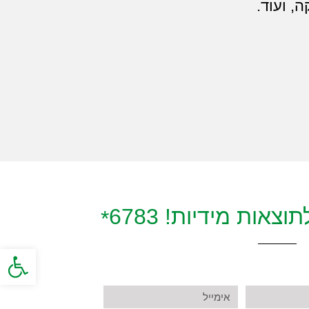
, ועוד.
צאות מידיות! 6783
*
פתח סרגל
א
י