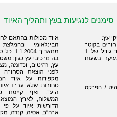
סימנים לנגיעות בעץ ותהליך האיוד
י עץ:
איוד מכולות בהתאם לחוק
חורים בקוטר
הבינלאומי, ובהמלצ
של 0.5 מילמטר, או חור אליפטי עד גודל של 1
מתאריך 4
עיקר בשעות
בה מרכיבי עץ כגון: משטח
עץ, רהיטים, וכדומה, מצ
לפני הוצאת הסחורה מ
מקפידות על איוד המכ
סחורות שלא עברו איוד
יט / הפרקט
היעד, ואף קיימת ס
המשלוח, לארץ המוצא. 
הדורשות איוד על פי ח
ארה"ב, אסיה, קנדה, מקסי