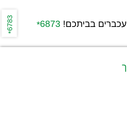
6783
העכברים בביתכם!
6873
*
*
ך