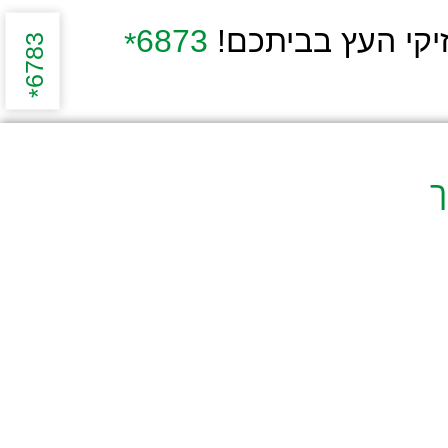
יקי העץ בביתכם!
6873
*
6783
*
ך