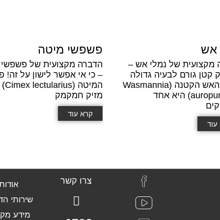
 אש
פשפשי מיטה
 מקצועית של נמלי אש –
הדברה מקצועית של פשפשי 
קטן גורם לבעיה גדולה
– כי אי אפשר לישון על זה! 
נמלת האש הקטנה (Wasmannia
המיטה (s
auropunctata) היא אחד
מזיק חמקמק
קים
קרא עוד
עוד
צרו קשר
אודות
שירותי הד
מידע מקצ